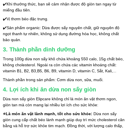
✔️Khi thưởng thức, bạn sẽ cảm nhận được độ giòn tan ngay từ 
miếng đầu tiên.
✔️Vị thơm béo đặc trưng.
✔️Sản phẩm organic: Dừa được sấy nguyên chất, giữ nguyên độ 
ngọt thanh tự nhiên, không sử dụng đường hóa học, không chất 
bảo quản.
3. Thành phần dinh dưỡng
Trong 100g dừa non sấy khô chứa khoảng 550 calo, 15g chất béo, 
không cholesterol. Ngoài ra còn chứa các vitamin khoáng chất: 
vitamin B1, B2, B3,B5, B6, B9, vitamin D, vitamin C, Sắt, Kali,...
Thành phần trong sản phẩm: Cơm dừa non, sữa, muối.
4. Lợi ích khi ăn dừa non sấy giòn
Dừa non sấy giòn Elipcare không chỉ là món ăn vặt thơm ngon, 
giòn tan mà còn mang lại nhiều lợi ích cho sức khỏe:
⭐Là món ăn vặt lành mạnh, tốt cho sức khỏe: 
Dừa non sấy 
giòn cung cấp chất béo lành mạnh giúp duy trì mức cholesterol cân 
bằng và hỗ trợ sức khỏe tim mạch. Đồng thời, với lượng calo thấp, 