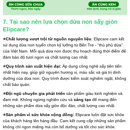
7. Tại sao nên lựa chọn dừa non sấy giòn 
Elipcare?
⭐Chất lượng vượt trội từ nguồn nguyên liệu
: Elipcare cam kết 
sử dụng dừa non tuyển chọn kỹ lưỡng từ Bến Tre - “thủ phủ dừa” 
của Việt Nam. Mỗi quả dừa non được thu hoạch đúng thời điểm để 
đảm bảo độ tươi ngon và chất lượng cao nhất.
⭐Quy trình sản xuất hiện đại:
 Áp dụng công nghệ sấy tiên tiến 
nhất hiện nay, giúp giữ nguyên hương vị, màu sắc và giá trị dinh 
dưỡng của dừa non. Quy trình được kiểm soát nghiêm ngặt, không 
chất bảo quản.
⭐Đội ngũ chuyên gia phát triển
 sản phẩm giàu kinh nghiệm và 
đam mê. Không ngừng nghiên cứu và
 sáng tạo
 để mang đến 
những sản phẩm dừa sấy giòn độc đáo, chất lượng cao nhất.
⭐Sản phẩm vì sức khỏe cộng đồng:
 Elipcare luôn đặt sức khỏe 
của khách hàng lên hàng đầu. Cam kết cung cấp những sản phẩm 
không chỉ ngon miệng mà còn bổ dưỡng và tốt cho sức khỏe.