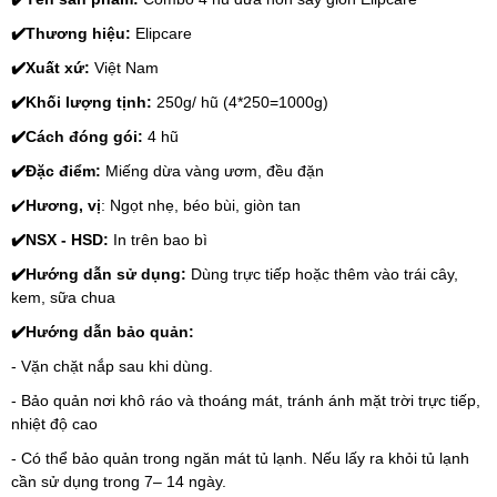
✔️
Thương hiệu: 
Elipcare
✔️
Xuất xứ: 
Việt Nam
✔️
Khối lượng tịnh:
 250g/ hũ (4*250=1000g)
✔️
Cách đóng gói: 
4 hũ
✔️
Đặc điểm: 
Miếng dừa vàng ươm, đều đặn
✔️
Hương, vị
: Ngọt nhẹ, béo bùi, giòn tan
✔️
NSX - HSD: 
In trên bao bì
✔️
Hướng dẫn sử dụng: 
Dùng trực tiếp hoặc thêm vào trái cây, 
kem, sữa chua
✔️
Hướng dẫn bảo quản:
- Vặn chặt nắp sau khi dùng.
- Bảo quản nơi khô ráo và thoáng mát, tránh ánh mặt trời trực tiếp, 
nhiệt độ cao
- Có thể bảo quản trong ngăn mát tủ lạnh. Nếu lấy ra khỏi tủ lạnh 
cần sử dụng trong 7– 14 ngày.