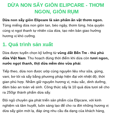
DỪA NON SẤY GIÒN ELIPCARE - THƠM 
NGON, GIÒN RỤM
Dừa non sấy giòn Elipcare là sản phẩm ăn vặt thơm ngon. 
Từng miếng dừa non giòn tan, béo ngậy, thơm lừng, hòa quyện 
cùng vị ngọt thanh tự nhiên của dừa, tạo nên bản giao hưởng 
hương vị khó cưỡng.
1. Quá trình sản xuất
Dừa được tuyển chọn kỹ lưỡng từ 
vùng đất Bến Tre - thủ phủ 
dừa Việt Nam
.
 Thu hoạch đúng thời điểm khi dừa còn 
tươi ngon, 
nước ngọt thanh,
thịt dừa mềm dẻo vừa phải
.
Tiếp theo, dừa non được ướp cùng nguyên liệu như sữa, gừng, 
vani, bơ tỏi và sấy bằng phương pháp hiện đại với nhiệt độ, thời 
gian phù hợp. Nhằm giữ nguyên hương vị, màu sắc, dinh dưỡng, 
đảm bảo an toàn vệ sinh. Công thức sấy là 10 quả dừa tươi sẽ cho 
ra 250gr thành phẩm dừa sấy.
Đội ngũ chuyên gia phát triển sản phẩm của Elipcare, với kinh 
nghiệm và tâm huyết, luôn sáng tạo để cho ra đời những hương vị 
dừa sấy giòn mới lạ, đáp ứng nhu cầu đa dạng của khách hàng, 