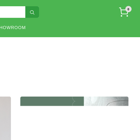
0
SHOWROOM