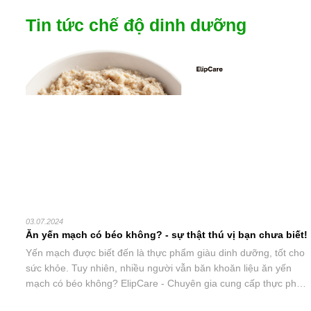
Tin tức
chế độ dinh dưỡng
03.07.2024
ăn yến mạch có béo không? - sự thật thú vị bạn chưa biết!
Yến mạch được biết đến là thực phẩm giàu dinh dưỡng, tốt cho
sức khỏe. Tuy nhiên, nhiều người vẫn băn khoăn liệu ăn yến
mạch có béo không? ElipCare - Chuyên gia cung cấp thực phẩm
bổ sung uy tín với hơn 200 cửa hàng trên toàn quốc, sẽ giúp