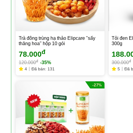
Trà đông trùng hạ thảo Elipcare "sấy
Tỏi đen E
thăng hoa" hộp 10 gói
300g
đ
78.000
188.0
đ
đ
120.000
-35%
300.000
4
Đã bán: 131
5
Đã b
-27%