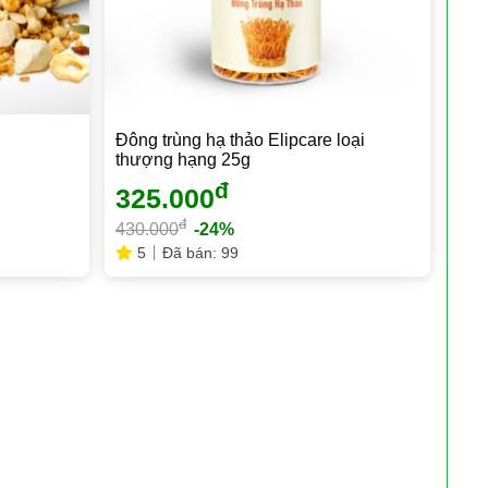
Đông trùng hạ thảo Elipcare loại
thượng hạng 25g
đ
325.000
đ
430.000
-24%
5
Đã bán: 99