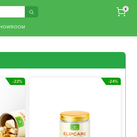
0
SHOWROOM
-22%
-24%