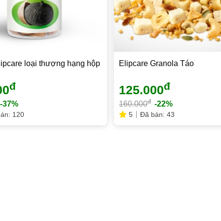
lipcare loại thượng hạng hộp
Elipcare Granola Táo
đ
đ
00
125.000
đ
-37%
160.000
-22%
án: 120
5
Đã bán: 43