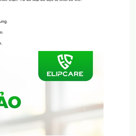
rung.
n.
n.