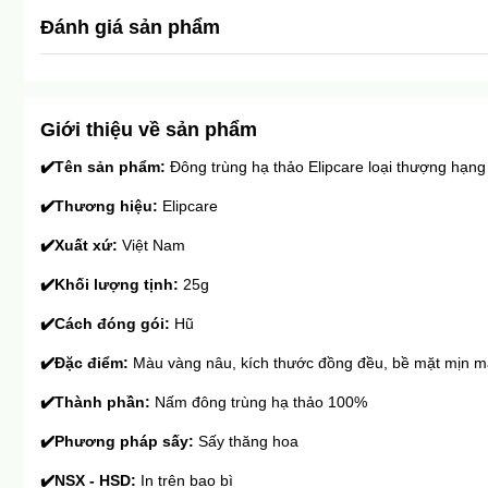
Đánh giá sản phẩm
Giới thiệu về sản phẩm
✔️
Tên sản phẩm: 
Đông trùng hạ thảo Elipcare loại thượng hạng
✔️
Thương hiệu: 
Elipcare
✔️
Xuất xứ: 
Việt Nam
✔️
Khối lượng tịnh:
 25g
✔️
Cách đóng gói: 
Hũ
✔️
Đặc điểm: 
Màu vàng nâu, kích thước đồng đều, bề mặt mịn mà
✔️
Thành phần: 
Nấm đông trùng hạ thảo 100%
✔️
Phương pháp sấy:
 Sấy thăng hoa
✔️
NSX - HSD: 
In trên bao bì