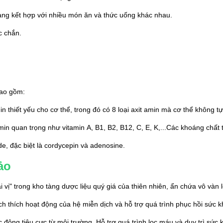
dàng kết hợp với nhiều món ăn và thức uống khác nhau.
c chắn.
bao gồm:
in thiết yếu cho cơ thể, trong đó có 8 loại axit amin mà cơ thể không
n quan trọng như vitamin A, B1, B2, B12, C, E, K,...Các khoáng chất th
e, đặc biệt là cordycepin và adenosine.
ảo
 vị" trong kho tàng dược liệu quý giá của thiên nhiên, ẩn chứa vô vàn 
ch thích hoạt động của hệ miễn dịch và hỗ trợ quá trình phục hồi sức k
 động tiêu cực từ môi trường. Hỗ trợ quá trình lọc máu và duy trì sức k