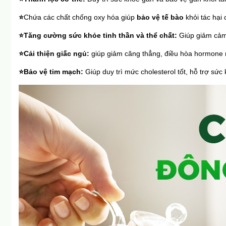
⭐
Chứa các chất chống oxy hóa giúp 
bảo vệ tế bào
 khỏi tác hại
⭐Tăng cường sức khỏe tinh thần và thể chất: 
Giúp giảm cảm g
⭐Cải thiện giấc ngủ: 
giúp giảm căng thẳng, điều hòa hormone 
⭐Bảo vệ tim mạch: 
Giúp duy trì mức cholesterol tốt, hỗ trợ sức