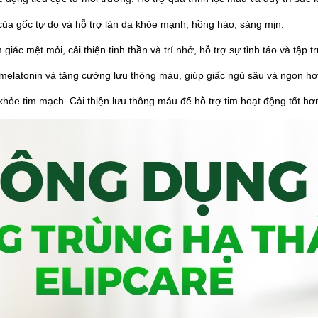
 của gốc tự do và hỗ trợ làn da khỏe mạnh, hồng hào, sáng mịn.
iác mệt mỏi, cải thiện tinh thần và trí nhớ, hỗ trợ sự tỉnh táo và tập t
melatonin và tăng cường lưu thông máu, giúp giấc ngủ sâu và ngon hơ
 khỏe tim mạch. Cải thiện lưu thông máu để hỗ trợ tim hoạt động tốt hơ