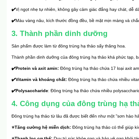
✔️
Vị ngọt nhẹ tự nhiên, không gây cảm giác đắng hay chát, dễ 
✔️
Màu vàng nâu, kích thước đồng đều, bề mặt mịn màng và chắ
3. Thành phần dinh dưỡng
Sản phẩm được làm từ đông trùng hạ thảo sấy thăng hoa.
Thành phần dinh dưỡng của đông trùng hạ thảo khá phức tạp, 
✔️Protein và axit amin:
 Đông trùng hạ thảo chứa 17 loại axit am
✔️Vitamin và khoáng chất: 
Đông trùng hạ thảo chứa nhiều vitami
✔️Polysaccharide
: Đông trùng hạ thảo chứa nhiều polysaccharid
4. Công dụng của đông trùng hạ th
Đông trùng hạ thảo từ lâu đã được biết đến như một "sơn hào hải
⭐Tăng cường hệ miễn dịch: 
Đông trùng hạ thảo có thể giúp kí
⭐Thanh lọc cơ thể: 
Duy trì sức khỏe gan và bảo vệ gan khỏi tác