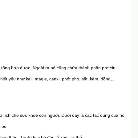
 tự tổng hợp được. Ngoài ra nó cũng chứa thành phần protein.
iết yếu như kali, magie, canxi, phốt pho, sắt, kẽm, đồng,...
lợi ích cho sức khỏe con người. Dưới đây là các tác dụng của nó:
hỏe.
hỏe thận. Từ đó loại bỏ độc tố khỏi cơ thể.