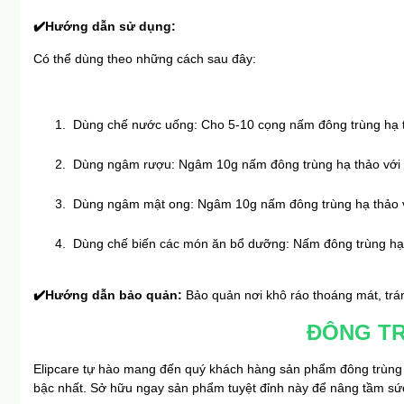
✔️
Hướng dẫn sử dụng: 
Có thể dùng theo những cách sau đây:
 Dùng chế nước uống: Cho 5-10 cọng nấm đông trùng hạ th
 Dùng ngâm rượu: Ngâm 10g nấm đông trùng hạ thảo với 2
 Dùng ngâm mật ong: Ngâm 10g nấm đông trùng hạ thảo vớ
 Dùng chế biến các món ăn bổ dưỡng: Nấm đông trùng hạ th
✔️
Hướng dẫn bảo quản: 
Bảo quản nơi khô ráo thoáng mát, trá
ĐÔNG TR
Elipcare tự hào mang đến quý khách hàng sản phẩm đông trùng hạ t
bậc nhất. 
Sở hữu ngay sản phẩm tuyệt đỉnh này để nâng tầm sứ