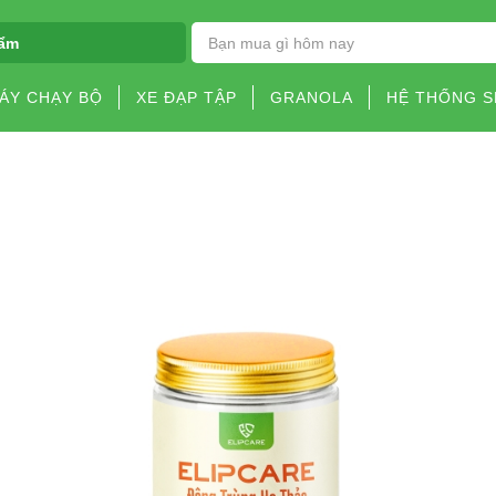
ẩm
ÁY CHẠY BỘ
XE ĐẠP TẬP
GRANOLA
HỆ THỐNG 