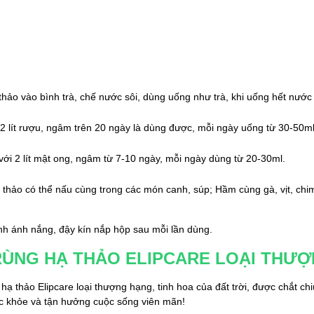
ảo vào bình trà, chế nước sôi, dùng uống như trà, khi uống hết nước
 lít rượu, ngâm trên 20 ngày là dùng được, mỗi ngày uống từ 30-50ml
i 2 lít mật ong, ngâm từ 7-10 ngày, mỗi ngày dùng từ 20-30ml.
ảo có thể nấu cùng trong các món canh, súp; Hầm cùng gà, vịt, chim bồ
nh ánh nắng, đậy kín nắp hộp sau mỗi lần dùng.
ÙNG HẠ THẢO ELIPCARE LOẠI THƯ
hảo Elipcare loại thượng hạng, tinh hoa của đất trời, được chắt chiu 
c khỏe và tận hưởng cuộc sống viên mãn!