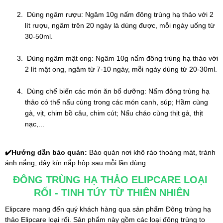
 Dùng ngâm rượu: Ngâm 10g nấm đông trùng hạ thảo với 2 
lít rượu, ngâm trên 20 ngày là dùng được, mỗi ngày uống từ 
30-50ml.
 Dùng ngâm mật ong: Ngâm 10g nấm đông trùng hạ thảo với 
2 lít mật ong, ngâm từ 7-10 ngày, mỗi ngày dùng từ 20-30ml.
 Dùng chế biến các món ăn bổ dưỡng: Nấm đông trùng hạ 
thảo có thể nấu cùng trong các món canh, súp; Hầm cùng 
gà, vịt, chim bồ câu, chim cút; Nấu cháo cùng thịt gà, thịt 
nạc,...
✔️
Hướng dẫn bảo quản: 
Bảo quản nơi khô ráo thoáng mát, tránh 
ánh nắng, đậy kín nắp hộp sau mỗi lần dùng.
ĐÔNG TRÙNG HẠ THẢO ELIPCARE LOẠI 
RỐI - TINH TÚY TỪ THIÊN NHIÊN
Elipcare mang đến quý khách hàng qua sản phẩm Đông trùng hạ 
thảo Elipcare loại rối. Sản phẩm này gồm các loại đông trùng to 