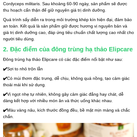
Cordyceps militaris. Sau khoảng 60-90 ngày, sản phẩm sẽ được 
thu hoạch cẩn thận để giữ nguyên giá trị dinh dưỡng.
Quá trình sấy diễn ra trong môi trường khép kín hiện đại, đảm bảo 
an toàn. Kết quả là sản phẩm giữ được hương vị nguyên bản và 
giá trị dinh dưỡng cao, đáp ứng tiêu chuẩn chất lượng cao nhất cho 
người tiêu dùng.
2. Đặc điểm của đông trùng hạ thảo Elipcare
Đông trùng hạ thảo Elipcare có các đặc điểm nổi bật như sau:
✔️
Sợi to nhỏ trộn lẫn
✔️
Có mùi thơm đặc trưng, dễ chịu, không quá nồng, tạo cảm giác 
thoải mái khi sử dụng.
✔️
Vị ngọt nhẹ tự nhiên, không gây cảm giác đắng hay chát, dễ 
dàng kết hợp với nhiều món ăn và thức uống khác nhau.
✔️
Màu vàng nâu, kích thước đồng đều, bề mặt mịn màng và chắc 
chắn.