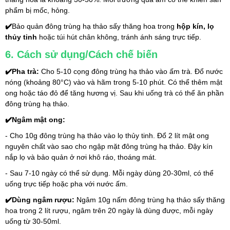
phẩm bị mốc, hỏng.
✔️
Bảo quản đông trùng hạ thảo sấy thăng hoa trong 
hộp kín, lọ 
thủy tinh
 hoặc túi hút chân không, tránh ánh sáng trực tiếp. 
6. Cách sử dụng/Cách chế biến
✔️Pha trà:
 Cho 5-10 cọng đông trùng hạ thảo vào ấm trà. Đổ nước 
nóng (khoảng 80°C) vào và hãm trong 5-10 phút. Có thể thêm mật 
ong hoặc táo đỏ để tăng hương vị. Sau khi uống trà có thể ăn phần 
đông trùng hạ thảo.
✔️Ngâm mật ong:
- Cho 10g đông trùng hạ thảo vào lọ thủy tinh. Đổ 2 lít mật ong 
nguyên chất vào sao cho ngập mặt đông trùng hạ thảo. Đậy kín 
nắp lọ và bảo quản ở nơi khô ráo, thoáng mát.
- Sau 7-10 ngày có thể sử dụng. Mỗi ngày dùng 20-30ml, có thể 
uống trực tiếp hoặc pha với nước ấm.
✔️Dùng ngâm rượu: 
Ngâm 10g nấm đông trùng hạ thảo sấy thăng 
hoa trong 2 lít rượu, ngâm trên 20 ngày là dùng được, mỗi ngày 
uống từ 30-50ml.