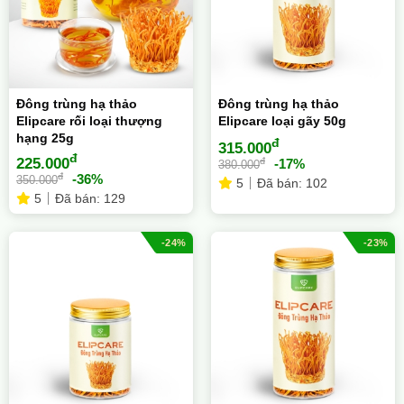
Đông trùng hạ thảo
Đông trùng hạ thảo
Elipcare rối loại thượng
Elipcare loại gãy 50g
hạng 25g
đ
315.000
đ
225.000
đ
-17%
380.000
đ
-36%
350.000
5
Đã bán: 102
5
Đã bán: 129
-24%
-23%