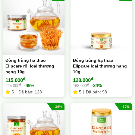
Đông trùng hạ thảo
Đông trùng hạ thảo
Elipcare rối loại thượng
Elipcare loại thượng hạng
hạng 10g
10g
đ
đ
115.000
128.000
đ
đ
-49%
-24%
225.000
168.000
5
Đã bán: 128
5
Đã bán: 98
-36%
-17%