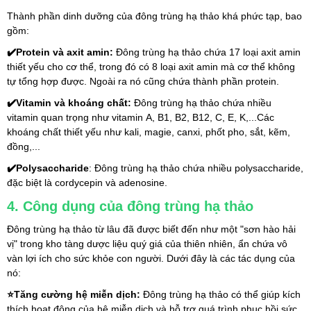
Thành phần dinh dưỡng của đông trùng hạ thảo khá phức tạp, bao 
gồm:
✔️Protein và axit amin:
 Đông trùng hạ thảo chứa 17 loại axit amin 
thiết yếu cho cơ thể, trong đó có 8 loại axit amin mà cơ thể không 
tự tổng hợp được. Ngoài ra nó cũng chứa thành phần protein.
✔️Vitamin và khoáng chất: 
Đông trùng hạ thảo chứa nhiều 
vitamin quan trọng như vitamin A, B1, B2, B12, C, E, K,...Các 
khoáng chất thiết yếu như kali, magie, canxi, phốt pho, sắt, kẽm, 
đồng,...
✔️Polysaccharide
: Đông trùng hạ thảo chứa nhiều polysaccharide, 
đặc biệt là cordycepin và adenosine.
4. Công dụng của đông trùng hạ thảo
Đông trùng hạ thảo từ lâu đã được biết đến như một "sơn hào hải 
vị" trong kho tàng dược liệu quý giá của thiên nhiên, ẩn chứa vô 
vàn lợi ích cho sức khỏe con người. Dưới đây là các tác dụng của 
nó:
⭐Tăng cường hệ miễn dịch: 
Đông trùng hạ thảo có thể giúp kích 
thích hoạt động của hệ miễn dịch và hỗ trợ quá trình phục hồi sức 