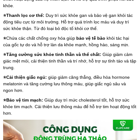
khỏe.
⭐Thanh lọc cơ thể: 
Duy trì sức khỏe gan và bảo vệ gan khỏi tác 
động tiêu cực từ môi trường. Hỗ trợ quá trình lọc máu và duy trì 
sức khỏe thận. Từ đó loại bỏ độc tố khỏi cơ thể.
⭐
Chứa các chất chống oxy hóa giúp 
bảo vệ tế bào
 khỏi tác hại 
của gốc tự do và hỗ trợ làn da khỏe mạnh, hồng hào, sáng mịn.
⭐Tăng cường sức khỏe tinh thần và thể chất: 
Giúp giảm cảm 
giác mệt mỏi, cải thiện tinh thần và trí nhớ, hỗ trợ sự tỉnh táo và tập 
trung.
⭐Cải thiện giấc ngủ: 
giúp giảm căng thẳng, điều hòa hormone 
melatonin và tăng cường lưu thông máu, giúp giấc ngủ sâu và 
ngon hơn.
⭐Bảo vệ tim mạch: 
Giúp duy trì mức cholesterol tốt, hỗ trợ sức 
khỏe tim mạch. Cải thiện lưu thông máu để hỗ trợ tim hoạt động tốt 
hơn.