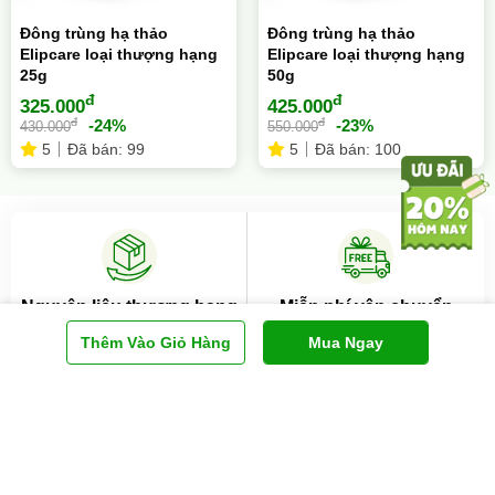
Đông trùng hạ thảo
Đông trùng hạ thảo
Elipcare loại thượng hạng
Elipcare loại thượng hạng
25g
50g
đ
đ
325.000
425.000
đ
đ
-24%
-23%
430.000
550.000
5
Đã bán: 99
5
Đã bán: 100
Nguyên liệu thượng hạng
Miễn phí vận chuyển
Được tuyển chọn kỹ lưỡng
Cho khách hàng thân thiết
Thêm Vào Giỏ Hàng
Mua Ngay
Hệ thống 200
Dịch vụ 5 sao
cửa hàng toàn quốc
Tận tâm phục vụ