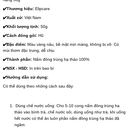
✔️
Thương hiệu: 
Elipcare
✔️
Xuất xứ: 
Việt Nam
✔️
Khối lượng tịnh:
 50g
✔️
Cách đóng gói: 
Hũ
✔️
Đặc điểm: 
Màu vàng nâu, bề mặt mịn màng, không bị vỡ. Có 
mùi thơm đặc trưng, dễ chịu
✔️
Thành phần: 
Nấm đông trùng hạ thảo 100%
✔️
NSX - HSD: 
In trên bao bì
✔️
Hướng dẫn sử dụng: 
Có thể dùng theo những cách sau đây:
 Dùng chế nước uống: Cho 5-10 cọng nấm đông trùng hạ 
thảo vào bình trà, chế nước sôi, dùng uống như trà, khi uống 
hết nước có thể ăn luôn phần nấm đông trùng hạ thảo đã 
ngâm.