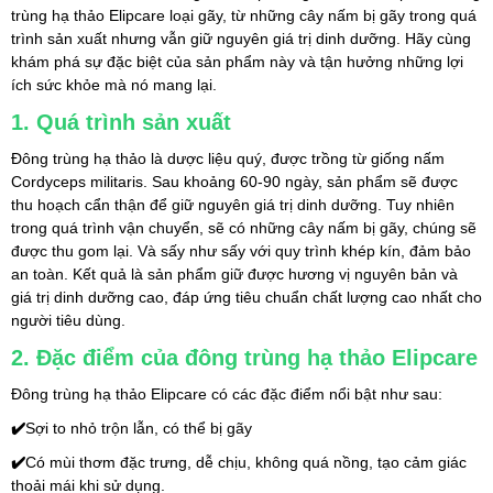
trùng hạ thảo Elipcare loại gãy, từ những cây nấm bị gãy trong quá 
trình sản xuất nhưng vẫn giữ nguyên giá trị dinh dưỡng. Hãy cùng 
khám phá sự đặc biệt của sản phẩm này và tận hưởng những lợi 
ích sức khỏe mà nó mang lại.
1. Quá trình sản xuất
Đông trùng hạ thảo là dược liệu quý, được trồng từ giống nấm 
Cordyceps militaris. Sau khoảng 60-90 ngày, sản phẩm sẽ được 
thu hoạch cẩn thận để giữ nguyên giá trị dinh dưỡng. Tuy nhiên 
trong quá trình vận chuyển, sẽ có những cây nấm bị gãy, chúng sẽ 
được thu gom lại. Và sấy như sấy với quy trình khép kín, đảm bảo 
an toàn. Kết quả là sản phẩm giữ được hương vị nguyên bản và 
giá trị dinh dưỡng cao, đáp ứng tiêu chuẩn chất lượng cao nhất cho 
người tiêu dùng.
2. Đặc điểm của đông trùng hạ thảo Elipcare
Đông trùng hạ thảo Elipcare có các đặc điểm nổi bật như sau:
✔️
Sợi to nhỏ trộn lẫn, có thể bị gãy
✔️
Có mùi thơm đặc trưng, dễ chịu, không quá nồng, tạo cảm giác 
thoải mái khi sử dụng.