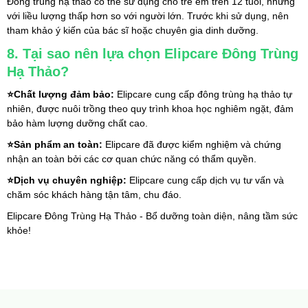
Đông trùng hạ thảo có thể sử dụng cho trẻ em trên 12 tuổi, nhưng 
với liều lượng thấp hơn so với người lớn. Trước khi sử dụng, nên 
tham khảo ý kiến của bác sĩ hoặc chuyên gia dinh dưỡng.
8. Tại sao nên lựa chọn Elipcare Đông Trùng 
Hạ Thảo?
⭐
Chất lượng đảm bảo:
 Elipcare cung cấp đông trùng hạ thảo tự 
nhiên, được nuôi trồng theo quy trình khoa học nghiêm ngặt, đảm 
bảo hàm lượng dưỡng chất cao.
⭐
Sản phẩm an toàn:
 Elipcare đã được kiểm nghiệm và chứng 
nhận an toàn bởi các cơ quan chức năng có thẩm quyền.
⭐
Dịch vụ chuyên nghiệp:
 Elipcare cung cấp dịch vụ tư vấn và 
chăm sóc khách hàng tận tâm, chu đáo.
Elipcare Đông Trùng Hạ Thảo - Bổ dưỡng toàn diện, nâng tầm sức 
khỏe!