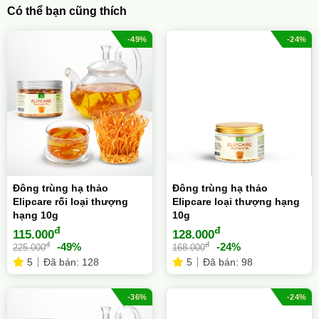
Có thể bạn cũng thích
-49%
-24%
Đông trùng hạ thảo
Đông trùng hạ thảo
Elipcare rối loại thượng
Elipcare loại thượng hạng
hạng 10g
10g
đ
đ
115.000
128.000
đ
đ
-49%
-24%
225.000
168.000
5
Đã bán: 128
5
Đã bán: 98
-36%
-24%