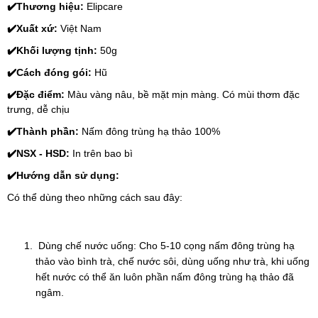
✔️
Thương hiệu: 
Elipcare
✔️
Xuất xứ: 
Việt Nam
✔️
Khối lượng tịnh:
 50g
✔️
Cách đóng gói: 
Hũ
✔️
Đặc điểm: 
Màu vàng nâu, bề mặt mịn màng. Có mùi thơm đặc 
trưng, dễ chịu
✔️
Thành phần: 
Nấm đông trùng hạ thảo 100%
✔️
NSX - HSD: 
In trên bao bì
✔️
Hướng dẫn sử dụng: 
Có thể dùng theo những cách sau đây:
 Dùng chế nước uống: Cho 5-10 cọng nấm đông trùng hạ 
thảo vào bình trà, chế nước sôi, dùng uống như trà, khi uống 
hết nước có thể ăn luôn phần nấm đông trùng hạ thảo đã 
ngâm.