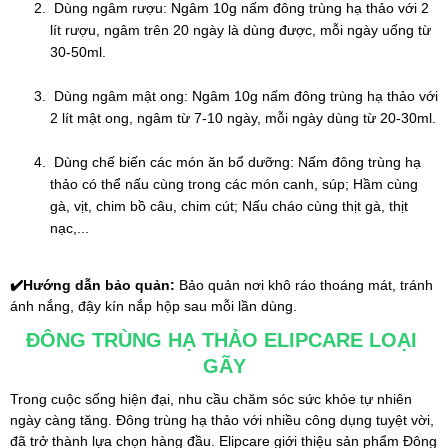
 Dùng ngâm rượu: Ngâm 10g nấm đông trùng hạ thảo với 2 
lít rượu, ngâm trên 20 ngày là dùng được, mỗi ngày uống từ 
30-50ml.
 Dùng ngâm mật ong: Ngâm 10g nấm đông trùng hạ thảo với 
2 lít mật ong, ngâm từ 7-10 ngày, mỗi ngày dùng từ 20-30ml.
 Dùng chế biến các món ăn bổ dưỡng: Nấm đông trùng hạ 
thảo có thể nấu cùng trong các món canh, súp; Hầm cùng 
gà, vịt, chim bồ câu, chim cút; Nấu cháo cùng thịt gà, thịt 
nạc,...
✔️
Hướng dẫn bảo quản: 
Bảo quản nơi khô ráo thoáng mát, tránh 
ánh nắng, đậy kín nắp hộp sau mỗi lần dùng.
ĐÔNG TRÙNG HẠ THẢO ELIPCARE LOẠI 
GÃY
Trong cuộc sống hiện đại, nhu cầu chăm sóc sức khỏe tự nhiên 
ngày càng tăng. Đông trùng hạ thảo với nhiều công dụng tuyệt vời, 
đã trở thành lựa chọn hàng đầu. Elipcare giới thiệu sản phẩm Đông 