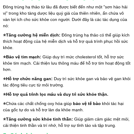
Đông trùng hạ thảo từ lâu đã được biết đến như một "sơn hào hải 
vị" trong kho tàng dược liệu quý giá của thiên nhiên, ẩn chứa vô 
vàn lợi ích cho sức khỏe con người. Dưới đây là các tác dụng của 
nó:
⭐Tăng cường hệ miễn dịch: 
Đông trùng hạ thảo có thể giúp kích 
thích hoạt động của hệ miễn dịch và hỗ trợ quá trình phục hồi sức 
khỏe.
⭐Bảo vệ tim mạch: 
Giúp duy trì mức cholesterol tốt, hỗ trợ sức 
khỏe tim mạch. Cải thiện lưu thông máu để hỗ trợ tim hoạt động tốt 
hơn.
⭐Hỗ trợ chức năng gan: 
Duy trì sức khỏe gan và bảo vệ gan khỏi 
tác động tiêu cực từ môi trường.
⭐
Hỗ trợ quá trình lọc máu và duy trì sức khỏe thận.
⭐
Chứa các chất chống oxy hóa giúp 
bảo vệ tế bào
 khỏi tác hại 
của gốc tự do và hỗ trợ làn da khỏe mạnh.
⭐Tăng cường sức khỏe tinh thần: 
Giúp giảm cảm giác mệt mỏi, 
cải thiện tinh thần và trí nhớ, hỗ trợ sự tỉnh táo và tập trung.