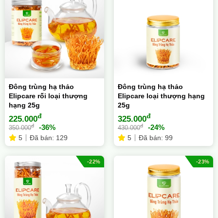
Đông trùng hạ thảo
Đông trùng hạ thảo
Elipcare rối loại thượng
Elipcare loại thượng hạng
hạng 25g
25g
đ
đ
225.000
325.000
đ
đ
-36%
-24%
350.000
430.000
5
Đã bán: 129
5
Đã bán: 99
-22%
-23%