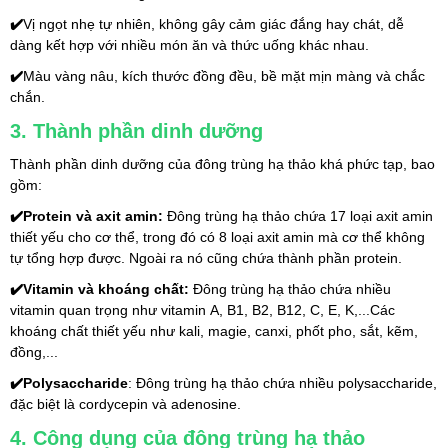
✔️
Vị ngọt nhẹ tự nhiên, không gây cảm giác đắng hay chát, dễ 
dàng kết hợp với nhiều món ăn và thức uống khác nhau.
✔️
Màu vàng nâu, kích thước đồng đều, bề mặt mịn màng và chắc 
chắn.
3. Thành phần dinh dưỡng
Thành phần dinh dưỡng của đông trùng hạ thảo khá phức tạp, bao 
gồm:
✔️Protein và axit amin:
 Đông trùng hạ thảo chứa 17 loại axit amin 
thiết yếu cho cơ thể, trong đó có 8 loại axit amin mà cơ thể không 
tự tổng hợp được. Ngoài ra nó cũng chứa thành phần protein.
✔️Vitamin và khoáng chất: 
Đông trùng hạ thảo chứa nhiều 
vitamin quan trọng như vitamin A, B1, B2, B12, C, E, K,...Các 
khoáng chất thiết yếu như kali, magie, canxi, phốt pho, sắt, kẽm, 
đồng,...
✔️Polysaccharide
: Đông trùng hạ thảo chứa nhiều polysaccharide, 
đặc biệt là cordycepin và adenosine.
4. Công dụng của đông trùng hạ thảo