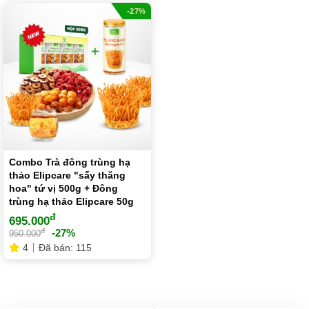
-27%
Combo Trà đông trùng hạ
thảo Elipcare "sấy thăng
hoa" tứ vị 500g + Đông
trùng hạ thảo Elipcare 50g
đ
695.000
đ
-27%
950.000
4
Đã bán: 115