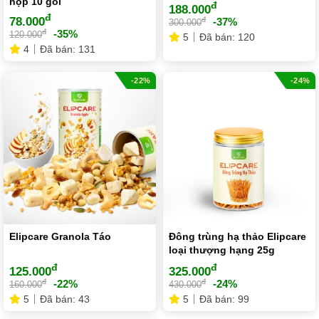
hộp 10 gói
đ
188.000
đ
78.000
đ
-37%
300.000
đ
-35%
120.000
5
Đã bán: 120
4
Đã bán: 131
-22%
-24%
Elipcare Granola Táo
Đông trùng hạ thảo Elipcare
loại thượng hạng 25g
đ
đ
125.000
325.000
đ
đ
-22%
-24%
160.000
430.000
5
Đã bán: 43
5
Đã bán: 99