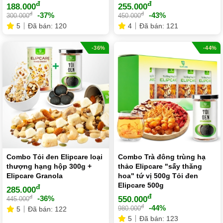
đ
đ
188.000
255.000
đ
đ
-37%
-43%
300.000
450.000
5
Đã bán: 120
4
Đã bán: 121
-36%
-44%
Combo Tỏi đen Elipcare loại
Combo Trà đông trùng hạ
thượng hạng hộp 300g +
thảo Elipcare "sấy thăng
Elipcare Granola
hoa" tứ vị 500g Tỏi đen
Elipcare 500g
đ
285.000
đ
đ
-36%
550.000
445.000
đ
-44%
980.000
5
Đã bán: 122
5
Đã bán: 123