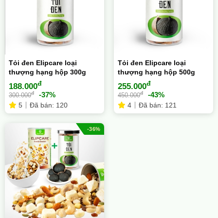
Tỏi đen Elipcare loại
Tỏi đen Elipcare loại
thượng hạng hộp 300g
thượng hạng hộp 500g
đ
đ
188.000
255.000
đ
đ
-37%
-43%
300.000
450.000
5
Đã bán: 120
4
Đã bán: 121
-36%