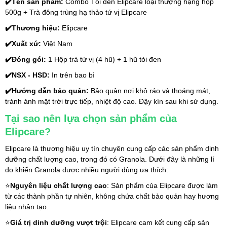
✔️
Tên sản phẩm: 
Combo Tỏi đen Elipcare loại thượng hạng hộp 
500g + Trà đông trùng hạ thảo tứ vị Elipcare
✔️
Thương hiệu: 
Elipcare
✔️
Xuất xứ: 
Việt Nam
✔️
Đóng gói: 
1 Hộp trà tứ vị (4 hũ) + 1 hũ tỏi đen
✔️
NSX - HSD: 
In trên bao bì
✔️
Hướng dẫn bảo quản: 
Bảo quản nơi khô ráo và thoáng mát, 
tránh ánh mặt trời trực tiếp, nhiệt độ cao. Đậy kín sau khi sử dụng.
Tại sao nên lựa chọn sản phẩm của 
Elipcare?
Elipcare là thương hiệu uy tín chuyên cung cấp các sản phẩm dinh 
dưỡng chất lượng cao, trong đó có Granola. Dưới đây là những lí 
do khiến Granola được nhiều người dùng ưa thích:
⭐
Nguyên liệu chất lượng cao
: Sản phẩm của Elipcare được làm 
từ các thành phần tự nhiên, không chứa chất bảo quản hay hương 
liệu nhân tạo.
⭐
Giá trị dinh dưỡng vượt trội
: Elipcare cam kết cung cấp sản 