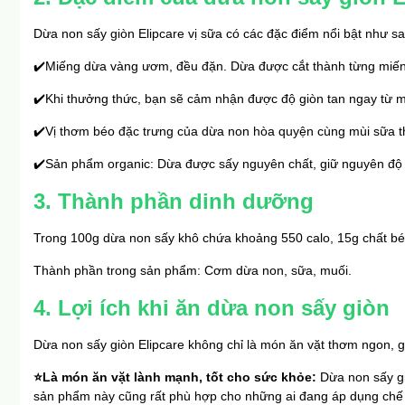
Dừa non sấy giòn Elipcare vị sữa có các đặc điểm nổi bật như sa
✔️Miếng dừa vàng ươm, đều đặn. Dừa được cắt thành từng miến
✔️Khi thưởng thức, bạn sẽ cảm nhận được độ giòn tan ngay từ m
✔️Vị thơm béo đặc trưng của dừa non hòa quyện cùng mùi sữa t
✔️Sản phẩm organic: Dừa được sấy nguyên chất, giữ nguyên độ 
3. Thành phần dinh dưỡng
Trong 100g dừa non sấy khô chứa khoảng 550 calo, 15g chất béo, k
Thành phần trong sản phẩm: Cơm dừa non, sữa, muối.
4. Lợi ích khi ăn dừa non sấy giòn
Dừa non sấy giòn Elipcare không chỉ là món ăn vặt thơm ngon, gi
⭐Là món ăn vặt lành mạnh, tốt cho sức khỏe: 
Dừa non sấy gi
sản phẩm này cũng rất phù hợp cho những ai đang áp dụng chế đ