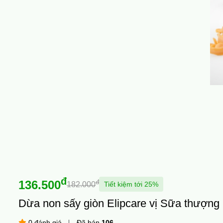
đ
136.500
đ
Tiết kiệm tới 25%
182.000
Dừa non sấy giòn Elipcare vị Sữa thượng
0 đánh giá
Đã bán
106