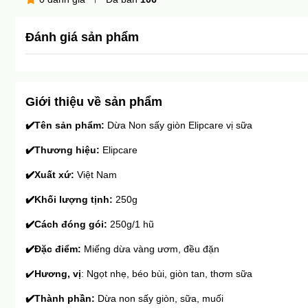
Đánh giá sản phẩm
Giới thiệu về sản phẩm
✔️
Tên sản phẩm: 
Dừa Non sấy giòn Elipcare vị sữa
✔️
Thương hiệu: 
Elipcare
✔️
Xuất xứ: 
Việt Nam
✔️
Khối lượng tịnh:
 250g
✔️
Cách đóng gói: 
250g
/1 hũ
✔️
Đặc điểm: 
Miếng dừa vàng ươm, đều đặn
✔️
Hương, vị
: Ngọt nhẹ, béo bùi, giòn tan, thơm sữa
✔️
Thành phần: 
Dừa non sấy giòn, sữa, muối