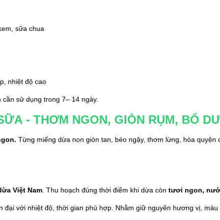
 kem, sữa chua
p, nhiệt độ cao
nh cần sử dụng trong 7– 14 ngày.
 SỮA - THƠM NGON, GIÒN RỤM, BỔ 
ngon. 
Từng miếng dừa non giòn tan, béo ngậy, thơm lừng, hòa quyện c
 dừa Việt Nam
.
 Thu hoạch đúng thời điểm khi dừa còn 
tươi ngon, nướ
đại với nhiệt độ, thời gian phù hợp. Nhằm giữ nguyên hương vị, màu s