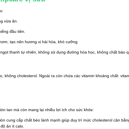
u:
g vừa ăn.
iếng đầu tiên.
hơm, tạo nên hương vị hài hòa, khó cưỡng.
ngọt thanh tự nhiên, không sử dụng đường hóa học, không chất bảo q
hông cholesterol. Ngoài ra còn chứa các vitamin khoáng chất: vitamin 
òn tan mà còn mang lại nhiều lợi ích cho sức khỏe:
òn cung cấp chất béo lành mạnh giúp duy trì mức cholesterol cân bằng 
ộ ăn ít calo.