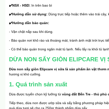
✔️
NSX - HSD: 
In trên bao bì
✔️
Hướng dẫn sử dụng: 
Dùng trực tiếp hoặc thêm vào trái cây,
✔️
Hướng dẫn bảo quản:
- Vặn chặt nắp sau khi dùng.
- Bảo quản nơi khô ráo và thoáng mát, tránh ánh mặt trời trực tiế
- Có thể bảo quản trong ngăn mát tủ lạnh. Nếu lấy ra khỏi tủ lạ
DỪA NON SẤY GIÒN ELIPCARE VỊ
Dừa non sấy giòn Elipcare vị sữa là sản phẩm ăn vặt thơm 
hương vị khó cưỡng.
1. Quá trình sản xuất
Dừa được tuyển chọn kỹ lưỡng từ 
vùng đất Bến Tre - thủ phủ
Tiếp theo, dừa non được ướp sữa và sấy bằng phương pháp hiện 
quả dừa tươi sẽ cho ra 250gr thành phẩm dừa sấy.