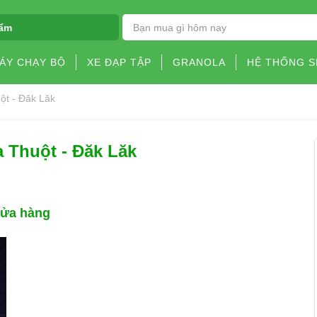
ẩm
ÁY CHẠY BỘ
XE ĐẠP TẬP
GRANOLA
HỆ THỐNG 
ột - Đăk Lăk
 Thuột - Đăk Lăk
cửa hàng