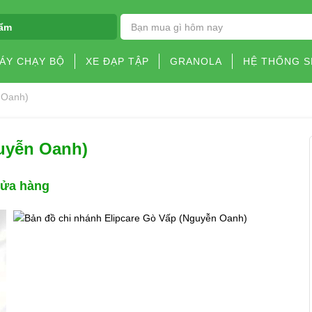
ẩm
ÁY CHẠY BỘ
XE ĐẠP TẬP
GRANOLA
HỆ THỐNG 
 Oanh)
uyễn Oanh)
cửa hàng