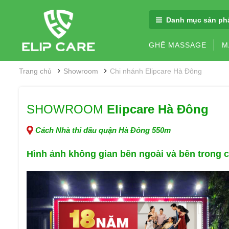
Danh mục sản ph
GHẾ MASSAGE
M
Trang chủ
Showroom
Chi nhánh Elipcare Hà Đông
SHOWROOM
Elipcare Hà Đông
Cách Nhà thi đấu quận Hà Đông 550m
Hình ảnh không gian
bên ngoài và bên trong 