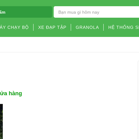
ẩm
ÁY CHẠY BỘ
XE ĐẠP TẬP
GRANOLA
HỆ THỐNG 
cửa hàng