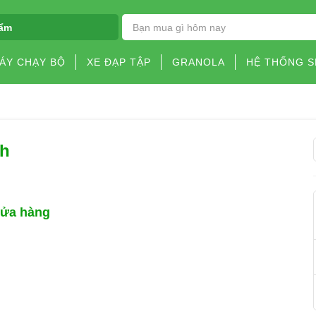
ẩm
ÁY CHẠY BỘ
XE ĐẠP TẬP
GRANOLA
HỆ THỐNG 
nh
cửa hàng