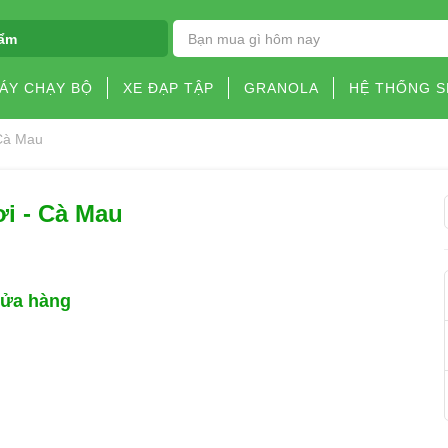
ẩm
ÁY CHẠY BỘ
XE ĐẠP TẬP
GRANOLA
HỆ THỐNG 
 Cà Mau
ơi - Cà Mau
cửa hàng