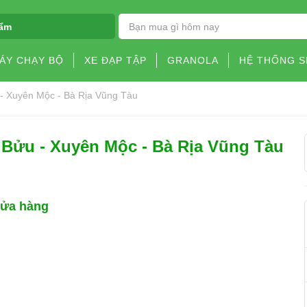
ẩm
ÁY CHẠY BỘ
XE ĐẠP TẬP
GRANOLA
HỆ THỐNG 
 - Xuyên Mộc - Bà Rịa Vũng Tàu
 Bửu - Xuyên Mộc - Bà Rịa Vũng Tàu
cửa hàng