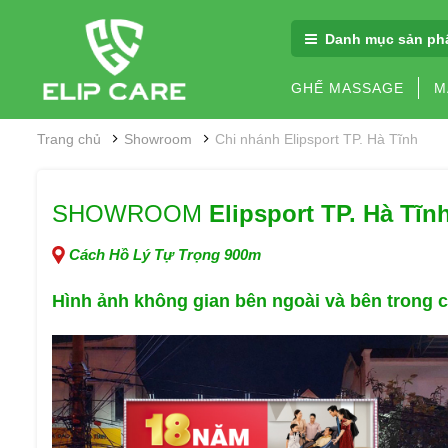
Danh mục sản ph
GHẾ MASSAGE
M
Trang chủ
Showroom
Chi nhánh Elipsport TP. Hà Tĩnh
SHOWROOM
Elipsport TP. Hà Tĩn
Cách Hồ Lý Tự Trọng 900m
Hình ảnh không gian
bên ngoài và bên trong 