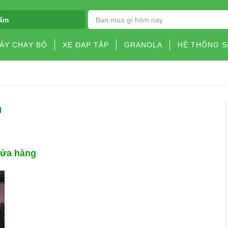
ẩm
ÁY CHẠY BỘ
XE ĐẠP TẬP
GRANOLA
HỆ THỐNG 
h
cửa hàng