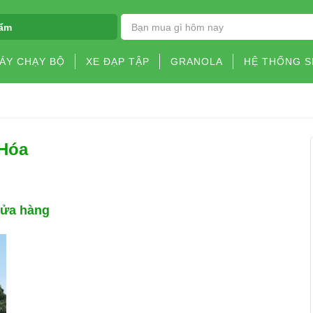
ẩm
ÁY CHẠY BỘ
XE ĐẠP TẬP
GRANOLA
HỆ THỐNG 
 Hóa
cửa hàng