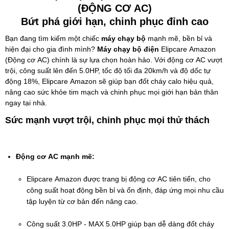
(ĐỘNG CƠ AC)
Bứt phá giới hạn, chinh phục đỉnh cao
Bạn đang tìm kiếm một chiếc 
máy chạy bộ
 mạnh mẽ, bền bỉ và 
hiện đại cho gia đình mình? 
Máy chạy bộ điện
 Elipcare Amazon 
(Động cơ AC) chính là sự lựa chọn hoàn hảo. Với động cơ AC vượt 
trội, công suất lên đến 5.0HP, tốc độ tối đa 20km/h và độ dốc tự 
động 18%, Elipcare Amazon sẽ giúp bạn đốt cháy calo hiệu quả, 
nâng cao sức khỏe tim mạch và chinh phục mọi giới hạn bản thân 
ngay tại nhà.
Sức mạnh vượt trội, chinh phục mọi thử thách
Động cơ AC mạnh mẽ:
Elipcare Amazon được trang bị động cơ AC tiên tiến, cho 
công suất hoạt động bền bỉ và ổn định, đáp ứng mọi nhu cầu 
tập luyện từ cơ bản đến nâng cao.
Công suất 3.0HP - MAX 5.0HP giúp bạn dễ dàng đốt cháy 