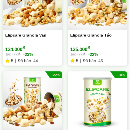
Elipcare Granola Vani
Elipcare Granola Táo
đ
đ
124.000
125.000
đ
đ
-23%
-22%
160.000
160.000
5
Đã bán: 44
5
Đã bán: 43
-22%
-18%