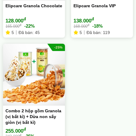
Elipcare Granola Chocolate
Elipcare Granola VIP
đ
đ
128.000
138.000
đ
đ
-22%
-18%
165.000
168.000
5
Đã bán: 45
5
Đã bán: 119
-25%
Combo 2 hộp gồm Granola
(vị bất kì) + Dừa non sấy
giòn (vị bất kì)
đ
255.000
đ