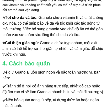
các vitamin và khoáng chất thiết yếu có thể hỗ trợ quá trình phục 
hồi cơ thể sau vận động.
⭐Tốt cho da và tóc: 
Granola chứa vitamin E và chất chống 
oxy hóa, có thể giúp bảo vệ da và tóc khỏi các tác động từ 
môi trường. Việc bổ sung granola vào chế độ ăn có thể góp 
phần vào sự chăm sóc tổng thể cho da và tóc.
⭐Cải thiện giấc ngủ: 
Granola chứa tryptophan, một axit 
amin có thể hỗ trợ sự thư giãn tự nhiên và cảm giác dễ chịu 
trước khi ngủ.
4. Cách bảo quản
Để giữ Granola luôn giòn ngon và bảo toàn hương vị, bạn 
nên:
✔️
Tránh để ở nơi có ánh nắng trực tiếp, nhiệt độ cao hoặc 
độ ẩm cao vì sẽ làm Granola nhanh bị ỉu và mất đi hương vị.
✔️
Nên bảo quản trong tủ bếp, tủ đựng thức ăn hoặc ngăn 
mát tủ lạnh.