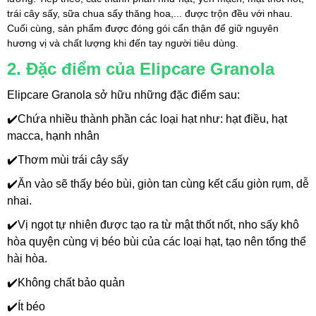
trái cây sấy, sữa chua sấy thăng hoa,... được trộn đều với nhau. 
Cuối cùng, sản phẩm được đóng gói cẩn thận để giữ nguyên 
hương vị và chất lượng khi đến tay người tiêu dùng.
2. Đặc điểm của Elipcare Granola
Elipcare Granola sở hữu những đặc điểm sau:
✔️Chứa nhiều thành phần các loại hạt như: hạt điều, hạt 
macca, hạnh nhân
✔️Thơm mùi trái cây sấy
✔️Ăn vào sẽ thấy béo bùi, giòn tan cùng kết cấu giòn rụm, dễ 
nhai.
✔️Vị ngọt tự nhiên được tạo ra từ mật thốt nốt, nho sấy khô 
hòa quyện cùng vị béo bùi của các loại hạt, tạo nên tổng thể 
hài hòa. 
✔️Không chất bảo quản
✔️Ít béo