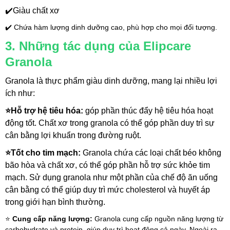
✔️Giàu chất xơ
✔️ Chứa hàm lượng dinh dưỡng cao, phù hợp cho mọi đối tượng.
3. Những tác dụng của Elipcare 
Granola
Granola là thực phẩm giàu dinh dưỡng, mang lại nhiều lợi 
ích như:
⭐Hỗ trợ hệ tiêu hóa: 
góp phần thúc đẩy hệ tiêu hóa hoạt 
động tốt
. Chất xơ trong granola có thể góp phần duy trì sự 
cân bằng lợi khuẩn trong đường ruột.
⭐Tốt cho tim mạch: 
Granola chứa các loại chất béo không 
bão hòa và chất xơ, có thể góp phần hỗ trợ sức khỏe tim 
mạch. Sử dụng granola như một phần của chế độ ăn uống 
cân bằng có thể giúp duy trì mức cholesterol và huyết áp 
trong giới hạn bình thường.
⭐ 
Cung cấp năng lượng:
 Granola cung cấp nguồn năng lượng từ 
carbohydrate và protein, giúp duy trì hoạt động cả ngày. Ngoài ra, 