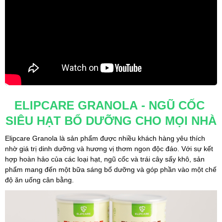
ELIPCARE GRANOLA - NGŨ CỐC 
SIÊU HẠT BỔ DƯỠNG CHO MỌI NHÀ
Elipcare Granola là sản phẩm được nhiều khách hàng yêu thích 
nhờ giá trị dinh dưỡng và hương vị thơm ngon độc đáo. Với sự kết 
hợp hoàn hảo của các loại hạt, ngũ cốc và trái cây sấy khô, sản 
phẩm mang đến một bữa sáng bổ dưỡng và góp phần vào một chế 
độ ăn uống cân bằng.