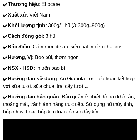
✔️
Thương hiệu
: Elipcare
✔️
Xuất xứ: 
Việt Nam
✔️
Khối lượng tịnh: 
300g/1 hũ (3*300g=900g)
✔️
Cách đóng gói:
 3 hũ
✔️
Đặc điểm:
 Giòn rụm, dễ ăn, siêu hạt, nhiều chất xơ
✔️
Hương, Vị:
 Béo bùi, thơm ngon
✔️
NSX - HSD: 
In trên bao bì
✔️
Hướng dẫn sử dụng: 
Ăn Granola trực tiếp hoặc kết hợp 
với sữa tươi, sữa chua, trái cây tươi,...
✔️
Hướng dẫn bảo quản:
 Bảo quản ở nhiệt độ nơi khô ráo, 
thoáng mát, tránh ánh nắng trực tiếp. Sử dụng hũ thủy tinh, 
hộp nhựa hoặc hộp kim loại có nắp đậy kín.