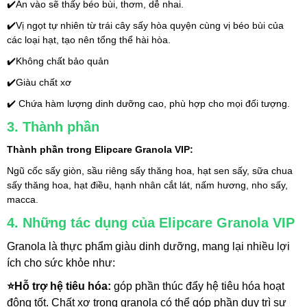
✔️Ăn vào sẽ thấy béo bùi, thơm, dễ nhai.
✔️Vị ngọt tự nhiên từ trái cây sấy hòa quyện cùng vị béo bùi của 
các loại hạt, tạo nên tổng thể hài hòa. 
✔️Không chất bảo quản
✔️Giàu chất xơ
✔️ Chứa hàm lượng dinh dưỡng cao, phù hợp cho mọi đối tượng.
3. Thành phần
Thành phần trong Elipcare Granola VIP:
Ngũ cốc sấy giòn, sầu riêng sấy thăng hoa, hạt sen sấy, sữa chua 
sấy thăng hoa, hạt điều, hạnh nhân cắt lát, nấm hương, nho sấy, 
macca.
4. Những tác dụng của Elipcare Granola VIP
Granola là thực phẩm giàu dinh dưỡng, mang lại nhiều lợi 
ích cho sức khỏe như:
⭐Hỗ trợ hệ tiêu hóa: 
góp phần thúc đẩy hệ tiêu hóa hoạt 
động tốt
. Chất xơ trong granola có thể góp phần duy trì sự 