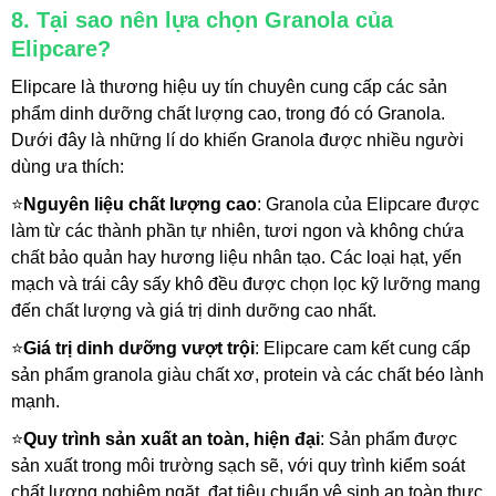
8. Tại sao nên lựa chọn Granola của 
Elipcare?
Elipcare là thương hiệu uy tín chuyên cung cấp các sản 
phẩm dinh dưỡng chất lượng cao, trong đó có Granola. 
Dưới đây là những lí do khiến Granola được nhiều người 
dùng ưa thích:
⭐
Nguyên liệu chất lượng cao
: Granola của Elipcare được 
làm từ các thành phần tự nhiên, tươi ngon và không chứa 
chất bảo quản hay hương liệu nhân tạo. Các loại hạt, yến 
mạch và trái cây sấy khô đều được chọn lọc kỹ lưỡng mang 
đến chất lượng và giá trị dinh dưỡng cao nhất.
⭐
Giá trị dinh dưỡng vượt trội
: Elipcare cam kết cung cấp 
sản phẩm granola giàu chất xơ, protein và các chất béo lành 
mạnh. 
⭐
Quy trình sản xuất an toàn, hiện đại
: Sản phẩm được 
sản xuất trong môi trường sạch sẽ, với quy trình kiểm soát 
chất lượng nghiêm ngặt, đạt tiêu chuẩn vệ sinh an toàn thực 