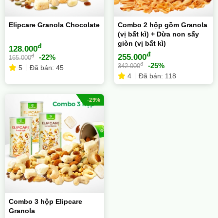
Elipcare Granola Chocolate
Combo 2 hộp gồm Granola
(vị bất kì) + Dừa non sấy
giòn (vị bất kì)
đ
128.000
đ
đ
255.000
-22%
165.000
đ
-25%
342.000
5
Đã bán: 45
4
Đã bán: 118
-29%
Combo 3 hộp Elipcare
Granola