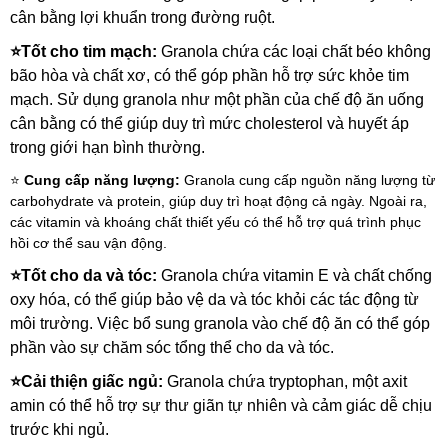
cân bằng lợi khuẩn trong đường ruột.
⭐Tốt cho tim mạch: 
Granola chứa các loại chất béo không 
bão hòa và chất xơ, có thể góp phần hỗ trợ sức khỏe tim 
mạch. Sử dụng granola như một phần của chế độ ăn uống 
cân bằng có thể giúp duy trì mức cholesterol và huyết áp 
trong giới hạn bình thường.
⭐ 
Cung cấp năng lượng:
 Granola cung cấp nguồn năng lượng từ 
carbohydrate và protein, giúp duy trì hoạt động cả ngày. Ngoài ra, 
các vitamin và khoáng chất thiết yếu có thể hỗ trợ quá trình phục 
hồi cơ thể sau vận động.
⭐Tốt cho da và tóc: 
Granola chứa vitamin E và chất chống 
oxy hóa, có thể giúp bảo vệ da và tóc khỏi các tác động từ 
môi trường. Việc bổ sung granola vào chế độ ăn có thể góp 
phần vào sự chăm sóc tổng thể cho da và tóc.
⭐Cải thiện giấc ngủ: 
Granola chứa tryptophan, một axit 
amin có thể hỗ trợ sự thư giãn tự nhiên và cảm giác dễ chịu 
trước khi ngủ.