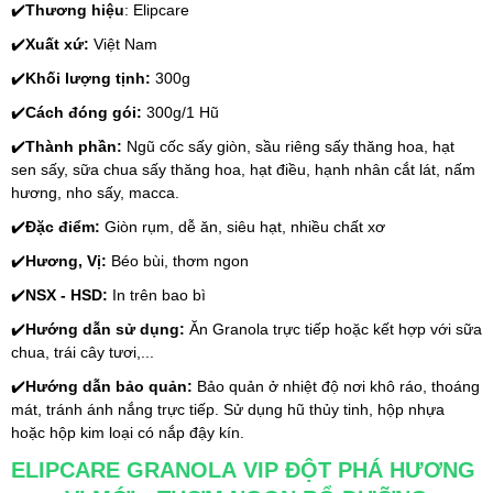
✔️
Thương hiệu
: Elipcare
✔️
Xuất xứ: 
Việt Nam
✔️
Khối lượng tịnh: 
300g
✔️
Cách đóng gói:
 300g/1 Hũ
✔️
Thành phần:
 Ngũ cốc sấy giòn, sầu riêng sấy thăng hoa, hạt 
sen sấy, sữa chua sấy thăng hoa, hạt điều, hạnh nhân cắt lát, nấm 
hương, nho sấy, macca.
✔️
Đặc điểm:
 Giòn rụm, dễ ăn, siêu hạt, nhiều chất xơ
✔️
Hương, Vị:
 Béo bùi, thơm ngon
✔️
NSX - HSD: 
In trên bao bì
✔️
Hướng dẫn sử dụng: 
Ăn Granola trực tiếp hoặc kết hợp với sữa 
chua, trái cây tươi,...
✔️
Hướng dẫn bảo quản:
 Bảo quản ở nhiệt độ nơi khô ráo, thoáng 
mát, tránh ánh nắng trực tiếp. Sử dụng hũ thủy tinh, hộp nhựa 
hoặc hộp kim loại có nắp đậy kín.
ELIPCARE GRANOLA VIP ĐỘT PHÁ HƯƠNG 