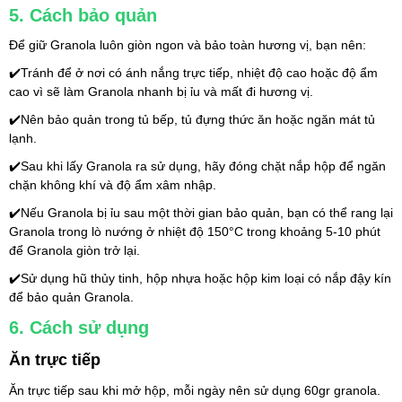
5. Cách bảo quản
Để giữ Granola luôn giòn ngon và bảo toàn hương vị, bạn nên:
✔️Tránh để ở nơi có ánh nắng trực tiếp, nhiệt độ cao hoặc độ ẩm 
cao vì sẽ làm Granola nhanh bị ỉu và mất đi hương vị.
✔️Nên bảo quản trong tủ bếp, tủ đựng thức ăn hoặc ngăn mát tủ 
lạnh.
✔️Sau khi lấy Granola ra sử dụng, hãy đóng chặt nắp hộp để ngăn 
chặn không khí và độ ẩm xâm nhập.
✔️Nếu Granola bị ỉu sau một thời gian bảo quản, bạn có thể rang lại 
Granola trong lò nướng ở nhiệt độ 150°C trong khoảng 5-10 phút 
để Granola giòn trở lại.
✔️Sử dụng hũ thủy tinh, hộp nhựa hoặc hộp kim loại có nắp đậy kín 
để bảo quản Granola.
6. Cách sử dụng
Ăn trực tiếp
Ăn trực tiếp sau khi mở hộp, mỗi ngày nên sử dụng 60gr granola.