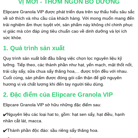
VỊ MỚI - THƠM NGON BỔ DƯỠNG
Elipcare Granola VIP được phát triển dựa trên sự thấu hiểu sâu sắc 
về sở thích và nhu cầu của khách hàng. Với mong muốn mang đến 
trải nghiệm ẩm thực tuyệt vời, sản phẩm này không chỉ chinh phục 
vị giác mà còn đáp ứng tiêu chuẩn cao về dinh dưỡng và lợi ích 
sức khỏe.
1. Quá trình sản xuất
Quy trình sản xuất bắt đầu bằng việc chọn lọc nguyên liệu kỹ 
lưỡng. Tiếp theo, các thành phần như hạt, yến mạch, mật thốt nốt, 
trái cây sấy, sữa chua sấy thăng hoa,... được trộn đều với nhau. 
Cuối cùng, sản phẩm được đóng gói cẩn thận để giữ nguyên 
hương vị và chất lượng khi đến tay người tiêu dùng.
2. Đặc điểm của Elipcare Granola VIP
Elipcare Granola VIP sở hữu những đặc điểm sau:
✔️Nguyên liệu các loại hat to, gồm: hạt sen sấy, hạt điều, hạnh 
nhân cắt lát, macca.
✔️Thành phần độc đáo: sầu riêng sấy thăng hoa.