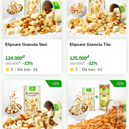
Elipcare Granola Vani
Elipcare Granola Táo
đ
đ
124.000
125.000
đ
đ
-23%
-22%
160.000
160.000
5
Đã bán: 44
5
Đã bán: 43
-22%
-25%