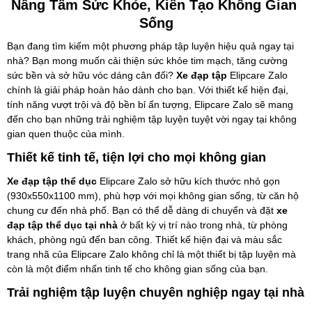
Nâng Tầm Sức Khỏe, Kiến Tạo Không Gian 
Sống
Bạn đang tìm kiếm một phương pháp tập luyện hiệu quả ngay tại 
nhà? Bạn mong muốn cải thiện sức khỏe tim mạch, tăng cường 
sức bền và sở hữu vóc dáng cân đối? 
Xe đạp tập
 Elipcare Zalo 
chính là giải pháp hoàn hảo dành cho bạn. Với thiết kế hiện đại, 
tính năng vượt trội và độ bền bỉ ấn tượng, Elipcare Zalo sẽ mang 
đến cho bạn những trải nghiệm tập luyện tuyệt vời ngay tại không 
gian quen thuộc của mình.
Thiết kế tinh tế, tiện lợi cho mọi không gian
Xe đạp tập thể dục
 Elipcare Zalo sở hữu kích thước nhỏ gọn 
(930x550x1100 mm), phù hợp với mọi không gian sống, từ căn hộ 
chung cư đến nhà phố. Bạn có thể dễ dàng di chuyển và đặt 
xe 
đạp tập thể dục tại nhà
 ở bất kỳ vị trí nào trong nhà, từ phòng 
khách, phòng ngủ đến ban công. Thiết kế hiện đại và màu sắc 
trang nhã của Elipcare Zalo không chỉ là một thiết bị tập luyện mà 
còn là một điểm nhấn tinh tế cho không gian sống của bạn.
Trải nghiệm tập luyện chuyên nghiệp ngay tại nhà