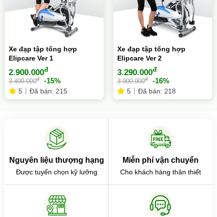
Xe đạp tập tổng hợp
Xe đạp tập tổng hợp
Elipcare Ver 1
Elipcare Ver 2
đ
đ
2.900.000
3.290.000
đ
đ
-15%
-16%
3.400.000
3.900.000
5
Đã bán: 215
5
Đã bán: 218
Nguyên liệu thượng hạng
Miễn phí vận chuyển
Được tuyển chọn kỹ lưỡng
Cho khách hàng thân thiết