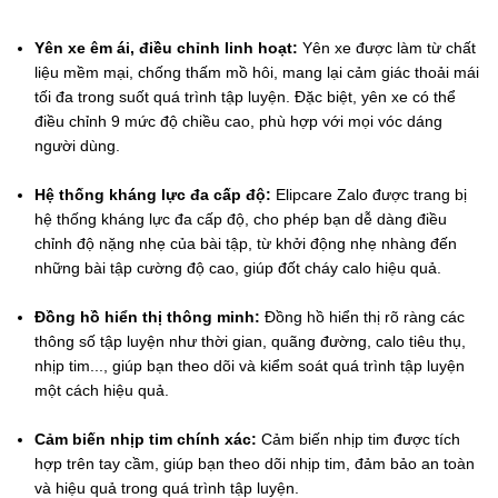
Yên xe êm ái, điều chỉnh linh hoạt:
 Yên xe được làm từ chất 
liệu mềm mại, chống thấm mồ hôi, mang lại cảm giác thoải mái 
tối đa trong suốt quá trình tập luyện. Đặc biệt, yên xe có thể 
điều chỉnh 9 mức độ chiều cao, phù hợp với mọi vóc dáng 
người dùng.
Hệ thống kháng lực đa cấp độ:
 Elipcare Zalo được trang bị 
hệ thống kháng lực đa cấp độ, cho phép bạn dễ dàng điều 
chỉnh độ nặng nhẹ của bài tập, từ khởi động nhẹ nhàng đến 
những bài tập cường độ cao, giúp đốt cháy calo hiệu quả.
Đồng hồ hiển thị thông minh:
 Đồng hồ hiển thị rõ ràng các 
thông số tập luyện như thời gian, quãng đường, calo tiêu thụ, 
nhịp tim..., giúp bạn theo dõi và kiểm soát quá trình tập luyện 
một cách hiệu quả.
Cảm biến nhịp tim chính xác:
 Cảm biến nhịp tim được tích 
hợp trên tay cầm, giúp bạn theo dõi nhịp tim, đảm bảo an toàn 
và hiệu quả trong quá trình tập luyện.