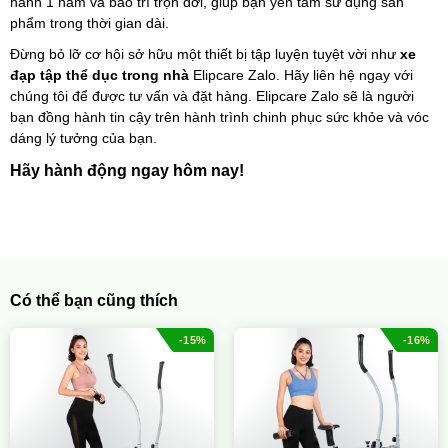
hành 1 năm và bảo trì trọn đời, giúp bạn yên tâm sử dụng sản 
phẩm trong thời gian dài.
Đừng bỏ lỡ cơ hội sở hữu một thiết bị tập luyện tuyệt vời như 
x
e 
đạp tập thể dục trong nhà
 Elipcare Zalo. Hãy liên hệ ngay với 
chúng tôi để được tư vấn và đặt hàng. Elipcare Zalo sẽ là người 
bạn đồng hành tin cậy trên hành trình chinh phục sức khỏe và vóc 
dáng lý tưởng của bạn.
Hãy hành động ngay hôm nay!
Có thể bạn cũng thích
-15%
-16%