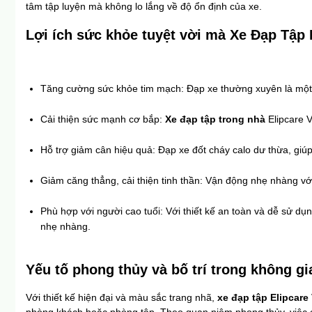
tâm tập luyện mà không lo lắng về độ ổn định của xe.
Lợi ích sức khỏe tuyệt vời mà Xe Đạp Tập 
Tăng cường sức khỏe tim mạch: Đạp xe thường xuyên là một b
Cải thiện sức mạnh cơ bắp: 
Xe đạp tập trong nhà 
Elipcare 
Hỗ trợ giảm cân hiệu quả: Đạp xe đốt cháy calo dư thừa, giúp
Giảm căng thẳng, cải thiện tinh thần: Vận động nhẹ nhàng vớ
Phù hợp với người cao tuổi: Với thiết kế an toàn và dễ sử dụn
nhẹ nhàng.
Yếu tố phong thủy và bố trí trong không g
Với thiết kế hiện đại và màu sắc trang nhã, 
xe đạp tập Elipcare 
phòng khách hoặc phòng tập. Theo quan niệm phong thủy, việc c