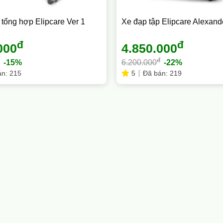
 tổng hợp Elipcare Ver 1
Xe đạp tập Elipcare Alexande
đ
đ
000
4.850.000
đ
-15%
6.200.000
-22%
n: 215
5
Đã bán: 219