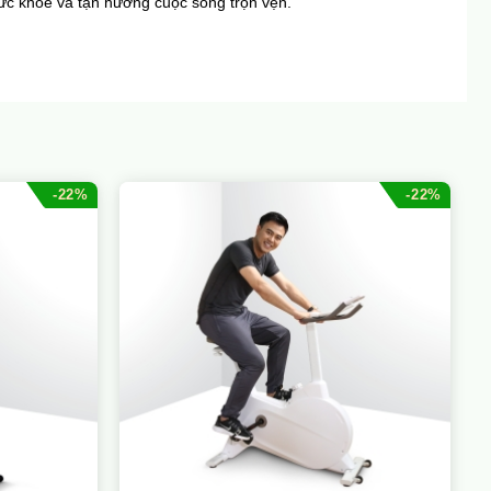
sức khỏe và tận hưởng cuộc sống trọn vẹn.
-22%
-22%