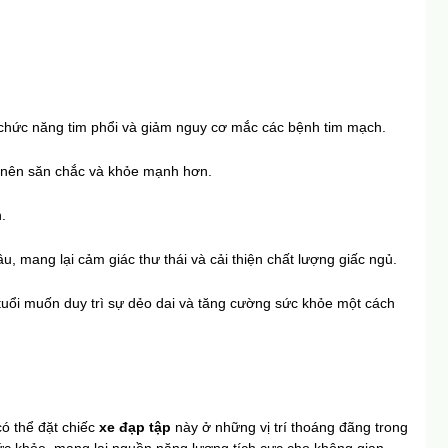
g chức năng tim phổi và giảm nguy cơ mắc các bệnh tim mạch.
ở nên săn chắc và khỏe mạnh hơn.
.
o âu, mang lại cảm giác thư thái và cải thiện chất lượng giấc ngủ.
 tuổi muốn duy trì sự dẻo dai và tăng cường sức khỏe một cách 
ó thể đặt chiếc 
xe đạp tập
 này ở những vị trí thoáng đãng trong 
c khỏe, mang lại nguồn năng lượng tích cực cho không gian 