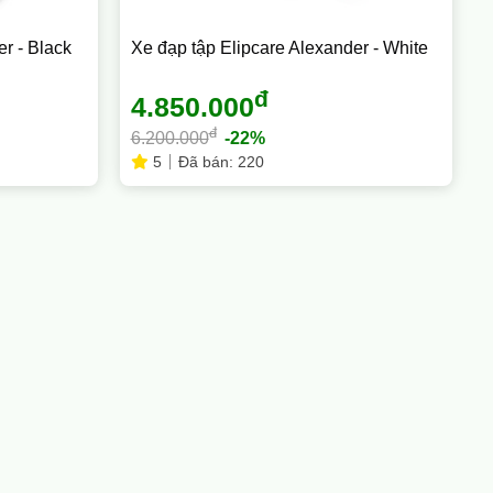
r - Black
Xe đạp tập Elipcare Alexander - White
đ
4.850.000
đ
6.200.000
-22%
5
Đã bán: 220