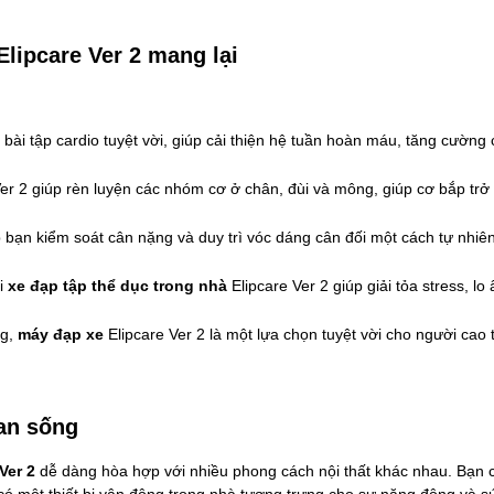
Elipcare Ver 2 mang lại
ài tập cardio tuyệt vời, giúp cải thiện hệ tuần hoàn máu, tăng cườn
Ver 2 giúp rèn luyện các nhóm cơ ở chân, đùi và mông, giúp cơ bắp tr
 bạn kiểm soát cân nặng và duy trì vóc dáng cân đối một cách tự nhiên
i 
xe đạp tập thể dục trong nhà 
Elipcare Ver 2 giúp giải tỏa stress, l
g, 
máy đạp xe 
Elipcare Ver 2 là một lựa chọn tuyệt vời cho người cao
ian sống
Ver 2
 dễ dàng hòa hợp với nhiều phong cách nội thất khác nhau. Bạn c
ó một thiết bị vận động trong nhà tượng trưng cho sự năng động và sứ