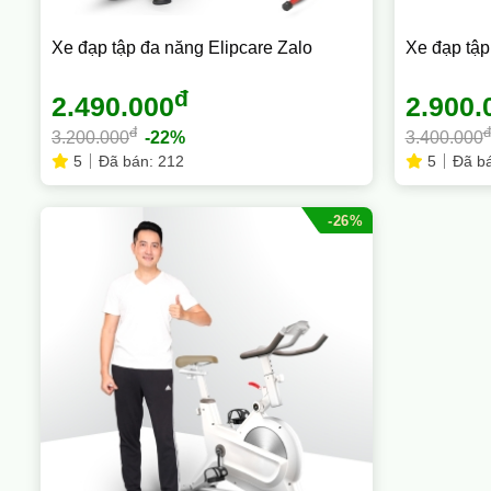
Xe đạp tập đa năng Elipcare Zalo
Xe đạp tập
đ
2.490.000
2.900.
đ
đ
3.200.000
-22%
3.400.000
5
Đã bán: 212
5
Đã bá
-26%