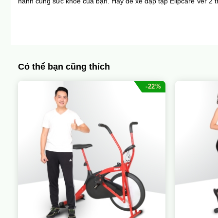
hành cùng sức khỏe của bạn. Hãy để xe đạp tập Elipcare Ver 2 t
Có thể bạn cũng thích
-22%