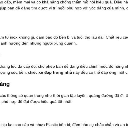
ao cấp, mềm mại và có khả năng chống thấm mồ hôi hiệu quả. Điều này m
giúp bạn dễ dàng tìm được vị trí ngồi phù hợp với vóc dáng của mình, 
m từ inox không gỉ, đảm bảo độ bền bỉ và tuổi thọ lâu dài. Chất liệu c
lo ảnh hưởng đến những người xung quanh.
u
g kháng lực đa cấp độ, cho phép bạn dễ dàng điều chỉnh mức độ nặng nhẹ
cường sức bền, chiếc 
xe đạp trong nhà
 này đều có thể đáp ứng một cá
dàng
 các thông số quan trọng như thời gian tập luyện, quãng đường đã đi, t
 phù hợp để đạt được hiệu quả tốt nhất.
chịu lực cao cấp và nhựa Plastic bền bỉ, đảm bảo sự chắc chắn và an t