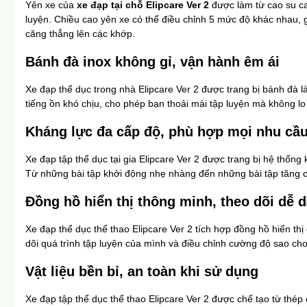
Yên xe của 
xe đạp tại chỗ Elipcare Ver 2
 được làm từ cao su c
luyện. Chiều cao yên xe có thể điều chỉnh 5 mức độ khác nhau, 
căng thẳng lên các khớp.
Bánh đà inox không gỉ, vận hành êm ái
Xe đạp thể dục trong nhà Elipcare Ver 2 được trang bị bánh đà là
tiếng ồn khó chịu, cho phép bạn thoải mái tập luyện mà không 
Kháng lực đa cấp độ, phù hợp mọi nhu cầ
Xe đạp tập thể dục tại gia Elipcare Ver 2 được trang bị hệ thốn
Từ những bài tập khởi động nhẹ nhàng đến những bài tập tăng 
Đồng hồ hiển thị thông minh, theo dõi dễ 
Xe đạp thể dục thể thao Elipcare Ver 2 tích hợp đồng hồ hiển thị
dõi quá trình tập luyện của mình và điều chỉnh cường độ sao cho
Vật liệu bền bỉ, an toàn khi sử dụng
Xe đạp tập thể dục thể thao Elipcare Ver 2 được chế tạo từ thép 