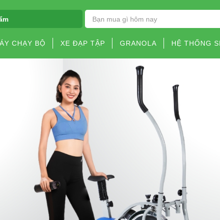
ẩm
ÁY CHẠY BỘ
XE ĐẠP TẬP
GRANOLA
HỆ THỐNG 